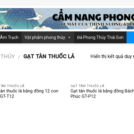
 Âm Trạch
Vật phẩm phong thủy
Đá Phong Thủy Thái Sơn
 THỦY
GẠT TÀN THUỐC LÁ
Hiển thị kết quả duy 
/
TÀN THUỐC LÁ
GẠT TÀN THUỐC LÁ
tàn thuốc lá bằng đồng 12 con
Gạt tàn thuốc lá bằng đồng Bác
 GT-T12
Phúc GT-P12