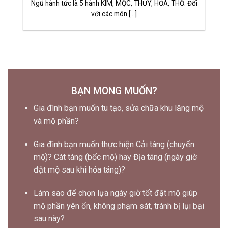
Ngũ hành tức là 5 hành KIM, MỘC, THỦY, HỎA, THỔ. Đối
với các môn [...]
BẠN MONG MUỐN?
Gia đình bạn muốn tu tạo, sửa chữa khu lăng mộ
và mộ phần?
Gia đình bạn muốn thực hiện Cải táng (chuyển
mộ)? Cát táng (bốc mộ) hay Địa táng (ngày giờ
đặt mộ sau khi hỏa táng)?
Làm sao để chọn lựa ngày giờ tốt đặt mộ giúp
mộ phần yên ổn, không phạm sát, tránh bị lụi bại
sau này?