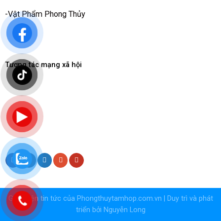
-
Vật Phẩm Phong Thủy
Tương tác mạng xã hội
Giao diện tin tức của
Phongthuytamhop.com.vn
| Duy trì và phát
triển bởi
Nguyễn Long