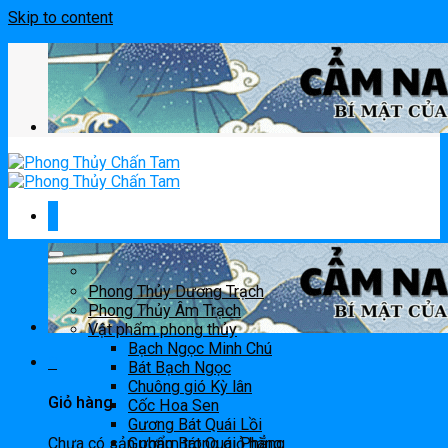
Skip to content
Phong Thủy Dương Trạch
Phong Thủy Âm Trạch
Vật phẩm phong thủy
Bạch Ngọc Minh Chú
0
Bát Bạch Ngọc
Chuông gió Kỳ lân
Giỏ hàng
Cốc Hoa Sen
Gương Bát Quái Lồi
Chưa có sản phẩm trong giỏ hàng.
Gương Bát Quái Phẳng