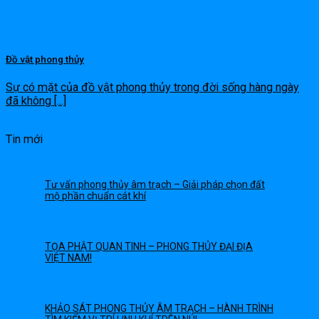
Đồ vật phong thủy
Sự có mặt của đồ vật phong thủy trong đời sống hàng ngày
đã không [...]
Tin mới
Tư vấn phong thủy âm trạch – Giải pháp chọn đất
mộ phần chuẩn cát khí
TỌA PHẬT QUAN TINH – PHONG THỦY ĐẠI ĐỊA
VIỆT NAM!
KHẢO SÁT PHONG THỦY ÂM TRẠCH – HÀNH TRÌNH