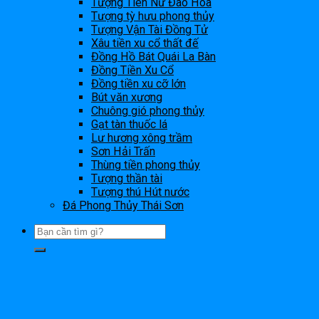
Tượng Tiên Nữ Đào Hoa
Tượng tỳ hưu phong thủy
Tượng Vận Tài Đồng Tử
Xâu tiền xu cổ thất đế
Đồng Hồ Bát Quái La Bàn
Đồng Tiền Xu Cổ
Đồng tiền xu cỡ lớn
Bút văn xương
Chuông gió phong thủy
Gạt tàn thuốc lá
Lư hương xông trầm
Sơn Hải Trấn
Thùng tiền phong thủy
Tượng thần tài
Tượng thú Hút nước
Đá Phong Thủy Thái Sơn