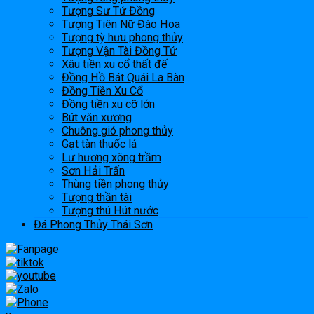
Tượng Sư Tử Đồng
Tượng Tiên Nữ Đào Hoa
Tượng tỳ hưu phong thủy
Tượng Vận Tài Đồng Tử
Xâu tiền xu cổ thất đế
Đồng Hồ Bát Quái La Bàn
Đồng Tiền Xu Cổ
Đồng tiền xu cỡ lớn
Bút văn xương
Chuông gió phong thủy
Gạt tàn thuốc lá
Lư hương xông trầm
Sơn Hải Trấn
Thùng tiền phong thủy
Tượng thần tài
Tượng thú Hút nước
Đá Phong Thủy Thái Sơn