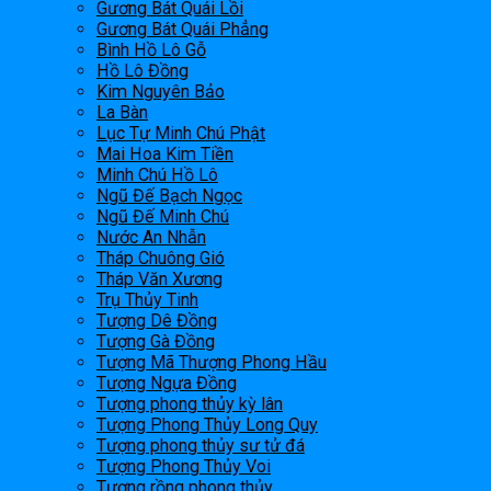
Gương Bát Quái Lồi
Gương Bát Quái Phẳng
Bình Hồ Lô Gỗ
Hồ Lô Đồng
Kim Nguyên Bảo
La Bàn
Lục Tự Minh Chú Phật
Mai Hoa Kim Tiền
Minh Chú Hồ Lô
Ngũ Đế Bạch Ngọc
Ngũ Đế Minh Chú
Nước An Nhẫn
Tháp Chuông Gió
Tháp Văn Xương
Trụ Thủy Tinh
Tượng Dê Đồng
Tượng Gà Đồng
Tượng Mã Thượng Phong Hầu
Tượng Ngựa Đồng
Tượng phong thủy kỳ lân
Tượng Phong Thủy Long Quy
Tượng phong thủy sư tử đá
Tượng Phong Thủy Voi
Tượng rồng phong thủy