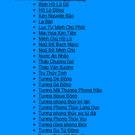
Bình Hồ Lô Gỗ
Hồ Lô Đồng
Kim Nguyên Bảo
La Bàn
Lục Tự Minh Chú Phật
Mai Hoa Kim Tiền
Minh Chú Hồ Lô
Ngũ Đế Bạch Ngọc
Ngũ Đế Minh Chú
Nước An Nhẫn
Tháp Chuông Gió
Tháp Văn Xương
Trụ Thủy Tinh
Tượng Dê Đồng
Tượng Gà Đồng
Tượng Mã Thượng Phong Hầu
Tượng Ngựa Đồng
Tượng phong thủy kỳ lân
Tượng Phong Thủy Long Quy
Tượng phong thủy sư tử đá
Tượng Phong Thủy Voi
Tượng rồng phong thủy
Tượng Sư Tử Đồng