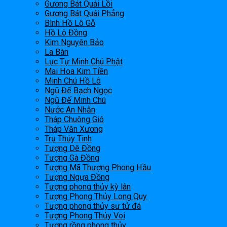
Gương Bát Quái Lồi
Gương Bát Quái Phẳng
Bình Hồ Lô Gỗ
Hồ Lô Đồng
Kim Nguyên Bảo
La Bàn
Lục Tự Minh Chú Phật
Mai Hoa Kim Tiền
Minh Chú Hồ Lô
Ngũ Đế Bạch Ngọc
Ngũ Đế Minh Chú
Nước An Nhẫn
Tháp Chuông Gió
Tháp Văn Xương
Trụ Thủy Tinh
Tượng Dê Đồng
Tượng Gà Đồng
Tượng Mã Thượng Phong Hầu
Tượng Ngựa Đồng
Tượng phong thủy kỳ lân
Tượng Phong Thủy Long Quy
Tượng phong thủy sư tử đá
Tượng Phong Thủy Voi
Tượng rồng phong thủy