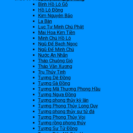
Bình Hồ Lô Gỗ
Hồ Lô Đồng
Kim Nguyên Bảo
La Bàn
Lục Tự Minh Chú Phật
Mai Hoa Kim Tiền
Minh Chú Hồ Lô
Ngũ Đế Bạch Ngọc
Ngũ Đế Minh Chú
Nước An Nhẫn
Tháp Chuông Gió
Tháp Văn Xương
Trụ Thủy Tinh
Tượng Dê Đồng
Tượng Gà Đồng
Tượng Mã Thượng Phong Hầu
Tượng Ngựa Đồng
Tượng phong thủy kỳ lân
Tượng Phong Thủy Long Quy
Tượng phong thủy sư tử đá
Tượng Phong Thủy Voi
Tượng rồng phong thủy
Tượng Sư Tử Đồng