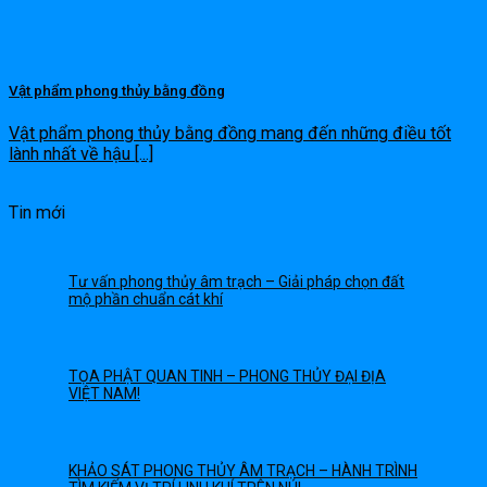
Vật phẩm phong thủy bằng đồng
Vật phẩm phong thủy bằng đồng mang đến những điều tốt
lành nhất về hậu [...]
Tin mới
Tư vấn phong thủy âm trạch – Giải pháp chọn đất
mộ phần chuẩn cát khí
TỌA PHẬT QUAN TINH – PHONG THỦY ĐẠI ĐỊA
VIỆT NAM!
KHẢO SÁT PHONG THỦY ÂM TRẠCH – HÀNH TRÌNH