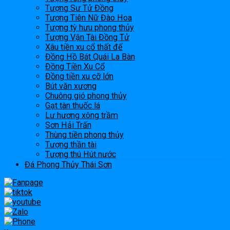
Tượng Sư Tử Đồng
Tượng Tiên Nữ Đào Hoa
Tượng tỳ hưu phong thủy
Tượng Vận Tài Đồng Tử
Xâu tiền xu cổ thất đế
Đồng Hồ Bát Quái La Bàn
Đồng Tiền Xu Cổ
Đồng tiền xu cỡ lớn
Bút văn xương
Chuông gió phong thủy
Gạt tàn thuốc lá
Lư hương xông trầm
Sơn Hải Trấn
Thùng tiền phong thủy
Tượng thần tài
Tượng thú Hút nước
Đá Phong Thủy Thái Sơn