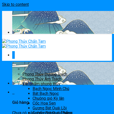
Skip to content
Phong Thủy Dương Trạch
Phong Thủy Âm Trạch
Vật phẩm phong thủy
Bạch Ngọc Minh Chú
0
Bát Bạch Ngọc
Chuông gió Kỳ lân
Giỏ hàng
Cốc Hoa Sen
Gương Bát Quái Lồi
Chưa có sản phẩm trong giỏ hàng.
Gương Bát Quái Phẳng