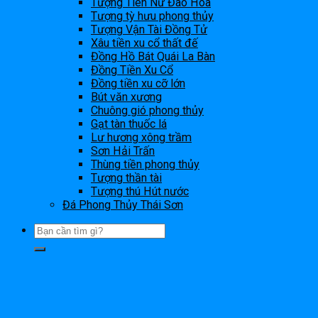
Tượng Tiên Nữ Đào Hoa
Tượng tỳ hưu phong thủy
Tượng Vận Tài Đồng Tử
Xâu tiền xu cổ thất đế
Đồng Hồ Bát Quái La Bàn
Đồng Tiền Xu Cổ
Đồng tiền xu cỡ lớn
Bút văn xương
Chuông gió phong thủy
Gạt tàn thuốc lá
Lư hương xông trầm
Sơn Hải Trấn
Thùng tiền phong thủy
Tượng thần tài
Tượng thú Hút nước
Đá Phong Thủy Thái Sơn