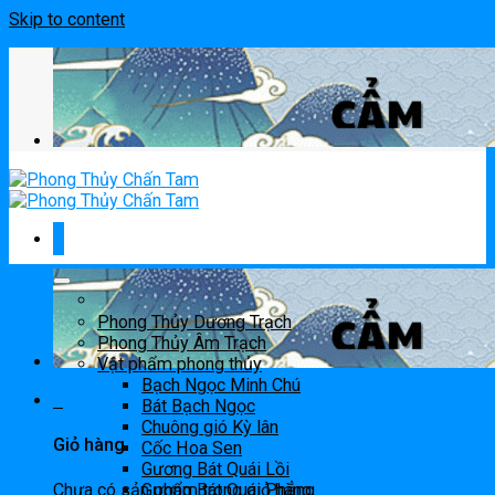
Skip to content
Phong Thủy Dương Trạch
Phong Thủy Âm Trạch
Vật phẩm phong thủy
Bạch Ngọc Minh Chú
0
Bát Bạch Ngọc
Chuông gió Kỳ lân
Giỏ hàng
Cốc Hoa Sen
Gương Bát Quái Lồi
Chưa có sản phẩm trong giỏ hàng.
Gương Bát Quái Phẳng