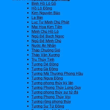
Bình Hồ Lô Gỗ
Hồ Lô Đồng
Kim Nguyên Bảo
La Bàn
Lục Tự Minh Chú Phật
Mai Hoa Kim Tiền
Minh Chú Hồ Lô
Ngũ Đế Bạch Ngọc
Ngũ Đế Minh Chú
Nước An Nhẫn
Tháp Chuông Gió
Tháp Văn Xương
Trụ Thủy Tinh
Tượng Dê Đồng
Tượng Gà Đồng
Tượng Mã Thượng Phong Hầu
Tượng Ngựa Đồng
Tượng phong thủy kỳ lân
Tượng Phong Thủy Long Quy
Tượng phong thủy sư tử đá
Tượng Phong Thủy Voi
Tượng rồng phong thủy
Tượng Sư Tử Đồng