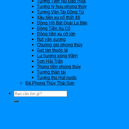
Tượng Tiên Nữ Đào Hoa
Tượng tỳ hưu phong thủy
Tượng Vận Tài Đồng Tử
Xâu tiền xu cổ thất đế
Đồng Hồ Bát Quái La Bàn
Đồng Tiền Xu Cổ
Đồng tiền xu cỡ lớn
Bút văn xương
Chuông gió phong thủy
Gạt tàn thuốc lá
Lư hương xông trầm
Sơn Hải Trấn
Thùng tiền phong thủy
Tượng thần tài
Tượng thú Hút nước
Đá Phong Thủy Thái Sơn