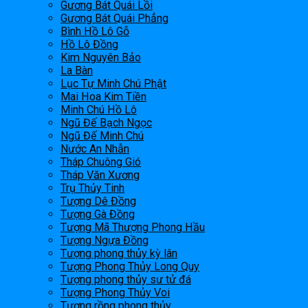
Gương Bát Quái Lồi
Gương Bát Quái Phẳng
Bình Hồ Lô Gỗ
Hồ Lô Đồng
Kim Nguyên Bảo
La Bàn
Lục Tự Minh Chú Phật
Mai Hoa Kim Tiền
Minh Chú Hồ Lô
Ngũ Đế Bạch Ngọc
Ngũ Đế Minh Chú
Nước An Nhẫn
Tháp Chuông Gió
Tháp Văn Xương
Trụ Thủy Tinh
Tượng Dê Đồng
Tượng Gà Đồng
Tượng Mã Thượng Phong Hầu
Tượng Ngựa Đồng
Tượng phong thủy kỳ lân
Tượng Phong Thủy Long Quy
Tượng phong thủy sư tử đá
Tượng Phong Thủy Voi
Tượng rồng phong thủy