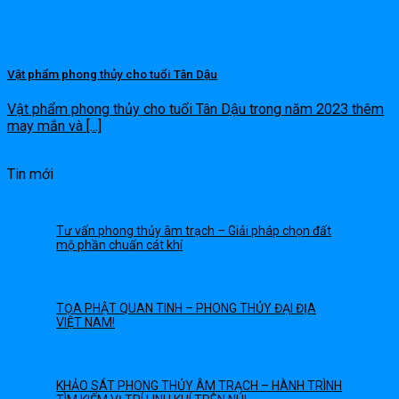
Vật phẩm phong thủy cho tuổi Tân Dậu
Vật phẩm phong thủy cho tuổi Tân Dậu trong năm 2023 thêm
may mắn và [...]
Tin mới
Tư vấn phong thủy âm trạch – Giải pháp chọn đất
mộ phần chuẩn cát khí
TỌA PHẬT QUAN TINH – PHONG THỦY ĐẠI ĐỊA
VIỆT NAM!
KHẢO SÁT PHONG THỦY ÂM TRẠCH – HÀNH TRÌNH