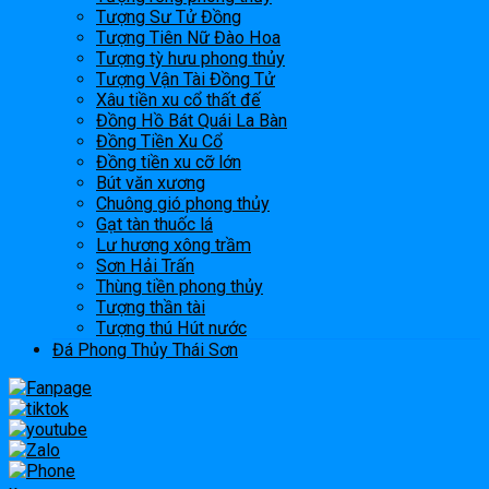
Tượng Sư Tử Đồng
Tượng Tiên Nữ Đào Hoa
Tượng tỳ hưu phong thủy
Tượng Vận Tài Đồng Tử
Xâu tiền xu cổ thất đế
Đồng Hồ Bát Quái La Bàn
Đồng Tiền Xu Cổ
Đồng tiền xu cỡ lớn
Bút văn xương
Chuông gió phong thủy
Gạt tàn thuốc lá
Lư hương xông trầm
Sơn Hải Trấn
Thùng tiền phong thủy
Tượng thần tài
Tượng thú Hút nước
Đá Phong Thủy Thái Sơn