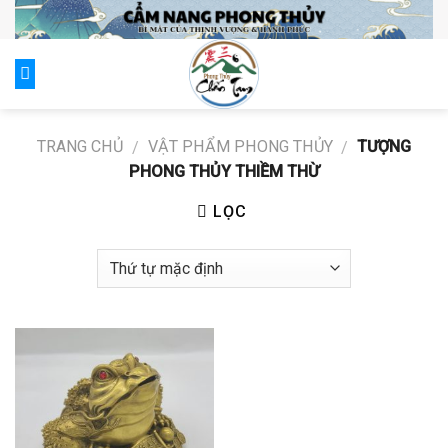
Skip
to
content
0
TRANG CHỦ
VẬT PHẨM PHONG THỦY
TƯỢNG
/
/
PHONG THỦY THIỀM THỪ
LỌC