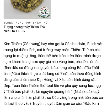
TƯỢNG PHONG THỦY THIỀM THỪ
Tượng phong thủy Thiềm Thừ
chiêu tài CD-02
Kim Thiềm (Cóc vàng) hay còn gọi là Cóc ba chân, là linh vật
mang lại điềm lành, cát tường may mắn. Thiềm Thừ có cái
bụng to miệng rộng, thân thể béo tròn, trên thân mình được
nạm khảm trang sức quý giá như vàng bạc, pha lê, mã não;
đỉnh đầu có đồng xu nguyên bảo, lưng cõng Bắc đẩu Thất
tinh (*Giải thích: thực chất lưng có 7 nốt sần theo đúng hình
dáng của chùm sao Đại Hùng) và Xâu tiền, hình dáng rất
đẹp. Toàn thân Thiềm thừ toát lên vẻ phú quý sung túc, ngụ
ý “Thổ bảo phát tài, tài nguyên quảng tiến” (Nhả ra của quý
làm cho chủ nhân phát tài, có Cóc vàng trong nhà tiền bạc cứ
lũ lượt theo vào). Truyền thuyết Dân gian có câu: “Đắc Kim