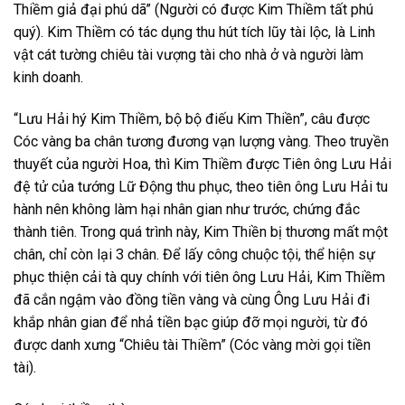
Thiềm giả đại phú dã” (Người có được Kim Thiềm tất phú
quý). Kim Thiềm có tác dụng thu hút tích lũy tài lộc, là Linh
vật cát tường chiêu tài vượng tài cho nhà ở và người làm
kinh doanh.
“Lưu Hải hý Kim Thiềm, bộ bộ điếu Kim Thiền”, câu được
Cóc vàng ba chân tương đương vạn lượng vàng. Theo truyền
thuyết của người Hoa, thì Kim Thiềm được Tiên ông Lưu Hải
đệ tử của tướng Lữ Động thu phục, theo tiên ông Lưu Hải tu
hành nên không làm hại nhân gian như trước, chứng đắc
thành tiên. Trong quá trình này, Kim Thiền bị thương mất một
chân, chỉ còn lại 3 chân. Để lấy công chuộc tội, thể hiện sự
phục thiện cải tà quy chính với tiên ông Lưu Hải, Kim Thiềm
đã cắn ngậm vào đồng tiền vàng và cùng Ông Lưu Hải đi
khắp nhân gian để nhả tiền bạc giúp đỡ mọi người, từ đó
được danh xưng “Chiêu tài Thiềm” (Cóc vàng mời gọi tiền
tài).