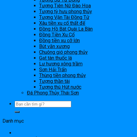
Tượng Tiên Nữ Đào Hoa
Tượng tỳ hưu phong thủy
Tượng Vận Tài Đồng Tử
Xâu tiền xu cổ thất đế
Đồng Hồ Bát Quái La Bàn
Đồng Tiền Xu Cổ
Đồng tiền xu cỡ lớn
Bút văn xương
Chuông gió phong thủy
Gạt tàn thuốc lá
Lư hương xông trầm
Sơn Hải Trấn
Thùng tiền phong thủy
Tượng thần tài
Tượng thú Hút nước
Đá Phong Thủy Thái Sơn
Danh mục