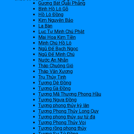
Gương Bát Quái Phẳng
Bình Hồ Lô Gỗ
Hồ Lô Đồng
Kim Nguyên Bảo
La Bàn
Lục Tự Minh Chú Phật
Mai Hoa Kim Tiền
Minh Chú Hồ Lô
Ngũ Đế Bạch Ngọc
Ngũ Đế Minh Chú
Nước An Nhẫn
Tháp Chuông Gió
Tháp Văn Xương
Trụ Thủy Tinh
Tượng Dê Đồng
Tượng Gà Đồng
Tượng Mã Thượng Phong Hầu
Tượng Ngựa Đồng
Tượng phong thủy kỳ lân
Tượng Phong Thủy Long Quy
Tượng phong thủy sư tử đá
Tượng Phong Thủy Voi
Tượng rồng phong thủy
Tượng Sư Tử Đồng