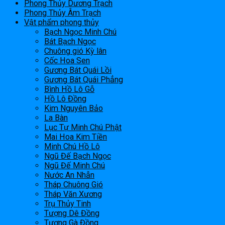
Phong Thủy Dương Trạch
Phong Thủy Âm Trạch
Vật phẩm phong thủy
Bạch Ngọc Minh Chú
Bát Bạch Ngọc
Chuông gió Kỳ lân
Cốc Hoa Sen
Gương Bát Quái Lồi
Gương Bát Quái Phẳng
Bình Hồ Lô Gỗ
Hồ Lô Đồng
Kim Nguyên Bảo
La Bàn
Lục Tự Minh Chú Phật
Mai Hoa Kim Tiền
Minh Chú Hồ Lô
Ngũ Đế Bạch Ngọc
Ngũ Đế Minh Chú
Nước An Nhẫn
Tháp Chuông Gió
Tháp Văn Xương
Trụ Thủy Tinh
Tượng Dê Đồng
Tượng Gà Đồng