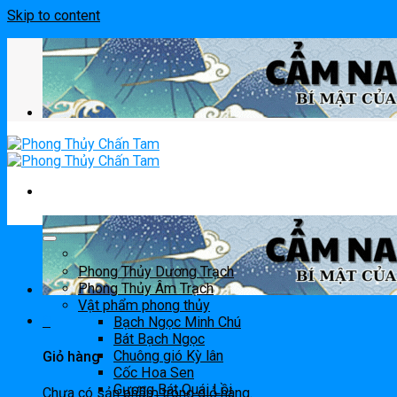
Skip to content
Phong Thủy Dương Trạch
Phong Thủy Âm Trạch
Vật phẩm phong thủy
0
Bạch Ngọc Minh Chú
Bát Bạch Ngọc
Chuông gió Kỳ lân
Giỏ hàng
Cốc Hoa Sen
Gương Bát Quái Lồi
Chưa có sản phẩm trong giỏ hàng.