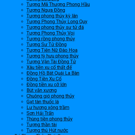
Tượng Mã Thượng Phong Hầu
Tượng Ngựa Đồng
Tượng phong thủy kỳ lân
Tượng Phong Thủy Long Quy
Tượng phong thủy sư tử đá
Tượng Phong Thủy Voi
Tượng rồng phong thủy
Tượng Sư Tử Đồng
Tượng Tiên Nữ Đào Hoa
Tượng tỳ hưu phong thủy
Tượng Vận Tài Đồng Tử
Xâu tiền xu cổ thất đế
Đồng Hồ Bát Quái La Bàn
Đồng Tiền Xu Cổ
Đồng tiền xu cỡ lớn
Bút văn xương
Chuông gió phong thủy
Gạt tàn thuốc lá
Lư hương xông trầm
Sơn Hải Trấn
Thùng tiền phong thủy
Tượng thần tài
Tượng thú Hút nước