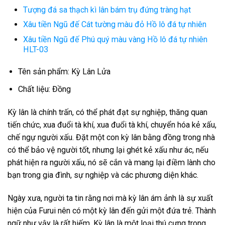
Tượng đá sa thạch kì lân bám trụ đứng tràng hạt
Xâu tiền Ngũ đế Cát tường màu đỏ Hồ lô đá tự nhiên
Xâu tiền Ngũ đế Phú quý màu vàng Hồ lô đá tự nhiên
HLT-03
Tên sản phẩm: Kỳ Lân Lửa
Chất liệu: Đồng
Kỳ lân là chính trấn, có thể phát đạt sự nghiệp, thăng quan
tiến chức, xua đuổi tà khí, xua đuổi tà khí, chuyển hóa kẻ xấu,
chế ngự người xấu. Đặt một con kỳ lân bằng đồng trong nhà
có thể bảo vệ người tốt, nhưng lại ghét kẻ xấu như ác, nếu
phát hiện ra người xấu, nó sẽ cắn và mang lại điềm lành cho
bạn trong gia đình, sự nghiệp và các phương diện khác.
Ngày xưa, người ta tin rằng nơi mà kỳ lân ám ảnh là sự xuất
hiện của Furui nên có một kỳ lân đến gửi một đứa trẻ. Thành
ngữ như vậy là rất hiếm. Kỳ lân là một loại thú cưng trong