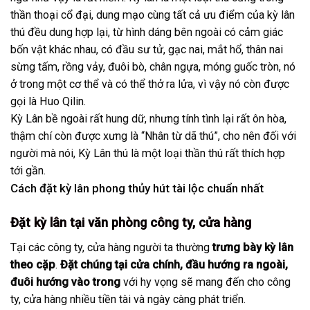
thần thoại cổ đại, dung mạo cùng tất cả ưu điểm của kỳ lân
thú đều dung hợp lại, từ hình dáng bên ngoài có cảm giác
bốn vật khác nhau, có đầu sư tử, gạc nai, mắt hổ, thân nai
sừng tấm, rồng vảy, đuôi bò, chân ngựa, móng guốc tròn, nó
ở trong một cơ thể và có thể thở ra lửa, vì vậy nó còn được
gọi là Huo Qilin.
Kỳ Lân bề ngoài rất hung dữ, nhưng tính tình lại rất ôn hòa,
thậm chí còn được xưng là “Nhân từ dã thú”, cho nên đối với
người mà nói, Kỳ Lân thú là một loại thần thú rất thích hợp
tới gần.
Cách đặt kỳ lân phong thủy hút tài lộc chuẩn nhất
Đặt kỳ lân tại văn phòng công ty, cửa hàng
Tại các công ty, cửa hàng người ta thường
trưng bày kỳ lân
theo cặp
.
Đặt chúng tại cửa chính, đầu hướng ra ngoài,
đuôi hướng vào trong
với hy vọng sẽ mang đến cho công
ty, cửa hàng nhiều tiền tài và ngày càng phát triển.