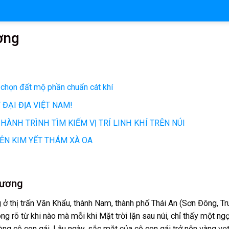
ơng
 chọn đất mộ phần chuẩn cát khí
ĐẠI ĐỊA VIỆT NAM!
ÀNH TRÌNH TÌM KIẾM VỊ TRÍ LINH KHÍ TRÊN NÚI
IÊN KIM YẾT THÁM XÀ OA
đương
ở thị trấn Văn Khẩu, thành Nam, thành phố Thái An (Sơn Đông, Tr
g rõ từ khi nào mà mỗi khi Mặt trời lặn sau núi, chỉ thấy một ng
ng cô con gái. Lâu ngày, sắc mặt của cô con gái trở nên vàng vọt