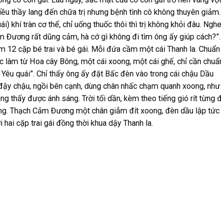
iều thầy lang đến chữa trị nhưng bệnh tình cô không thuyên giảm.
i) khí tràn cơ thể, chỉ uống thuốc thôi thì trị không khỏi đâu. Ngh
m Đương rất dũng cảm, hà cớ gì không đi tìm ông ấy giúp cách?”.
 12 cặp bé trai và bé gái. Mỗi đứa cầm một cái Thanh la. Chuẩn
làm từ Hoa cây Bông, một cái xoong, một cái ghế, chỉ cần chuẩ
 Yêu quái”. Chỉ thấy ông ấy đặt Bấc đèn vào trong cái chậu Dầu
đậy chậu, ngồi bên cạnh, dùng chân nhấc chạm quanh xoong, như
ng thấy được ánh sáng. Trời tối dần, kèm theo tiếng gió rít từng đ
ng. Thạch Cảm Đương một chân giẫm đít xoong, đèn dầu lập tức
hai cặp trai gái đồng thời khua dậy Thanh la.