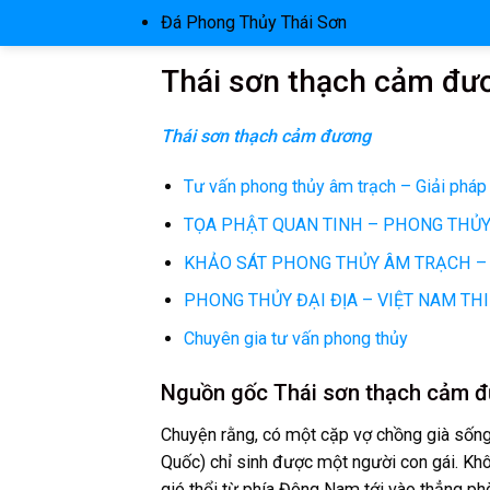
Đá Phong Thủy Thái Sơn
Thái sơn thạch cảm đư
Thái sơn thạch cảm đương
Tư vấn phong thủy âm trạch – Giải pháp
TỌA PHẬT QUAN TINH – PHONG THỦY 
KHẢO SÁT PHONG THỦY ÂM TRẠCH – H
PHONG THỦY ĐẠI ĐỊA – VIỆT NAM TH
Chuyên gia tư vấn phong thủy
Nguồn gốc Thái sơn thạch cảm 
Chuyện rằng, có một cặp vợ chồng già sống 
Quốc) chỉ sinh được một người con gái. Khôn
gió thổi từ phía Đông Nam tới vào thẳng phò