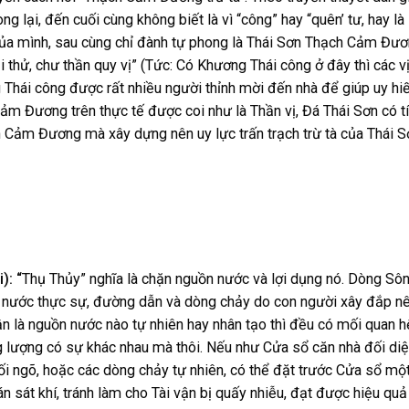
 lại, đến cuối cùng không biết là vì “công” hay “quên’ tư, hay là
ủa mình, sau cùng chỉ đành tự phong là Thái Sơn Thạch Cảm Đươ
i thử, chư thần quy vị” (Tức: Có Khương Thái công ở đây thì các v
g Thái công được rất nhiều người thỉnh mời đến nhà để giúp uy hi
m Đương trên thực tế được coi như là Thần vị, Đá Thái Sơn có t
h Cảm Đương mà xây dựng nên uy lực trấn trạch trừ tà của Thái S
): “
Thụ Thủy” nghĩa là chặn nguồn nước và lợi dụng nó. Dòng Sô
n nước thực sự, đường dẫn và dòng chảy do con người xây đắp n
ận là nguồn nước nào tự nhiên hay nhân tạo thì đều có mối quan h
ng lượng có sự khác nhau mà thôi. Nếu như Cửa sổ căn nhà đối di
lối ngõ, hoặc các dòng chảy tự nhiên, có thể đặt trước Cửa sổ mộ
 sát khí, tránh làm cho Tài vận bị quấy nhiễu, đạt được hiệu quả