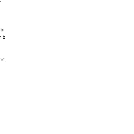
e
 bị
n bị
ợt,