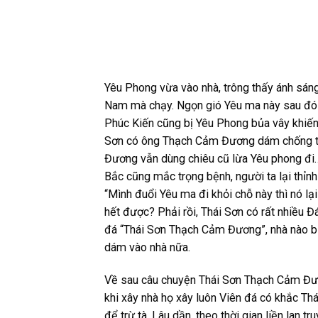
Yêu Phong vừa vào nhà, trông thấy ánh sán
Nam mà chạy. Ngọn gió Yêu ma này sau đó ch
Phúc Kiến cũng bị Yêu Phong bủa vây khiến 
Sơn có ông Thạch Cảm Đương dám chống tr
Đương vẫn dùng chiêu cũ lừa Yêu phong đi
Bắc cũng mắc trọng bệnh, người ta lại th
“Mình đuổi Yêu ma đi khỏi chỗ này thì nó lạ
hết được? Phải rồi, Thái Sơn có rất nhiều Đ
đá “Thái Sơn Thạch Cảm Đương”, nhà nào bị
dám vào nhà nữa.
Về sau câu chuyện Thái Sơn Thạch Cảm Đươn
khi xây nhà họ xây luôn Viên đá có khắc T
để trừ tà. Lâu dần, theo thời gian liền lan 