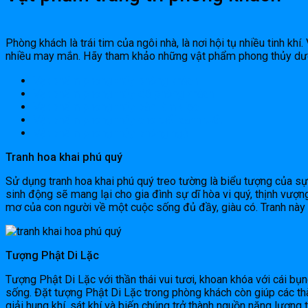
Phòng khách là trái tim của ngôi nhà, là nơi hội tụ nhiều tinh khí. 
nhiều may mắn. Hãy tham khảo những vật phẩm phong thủy dướ
Vật phẩm phong thủy phòng khách
Vật phẩm phong thủy để phòng khách
Vật phẩm phong thủy bàn làm việc
Vật phẩm phong thủy cho tuổi canh tuất
Vật phẩm phong thủy phòng ngủ
Tranh hoa khai phú quý
Sử dụng tranh hoa khai phú quý treo tường là biểu tượng của 
sinh động sẽ mang lại cho gia đình sự dĩ hòa vi quý, thịnh vượn
mơ của con người về một cuộc sống đủ đầy, giàu có. Tranh nà
Tượng Phật Di Lặc
Tượng Phật Di Lặc với thần thái vui tươi, khoan khóa với cái bụ
sống. Đặt tượng Phật Di Lặc trong phòng khách còn giúp các th
giải hung khí, sát khí và biến chúng trở thành nguồn năng lượng t