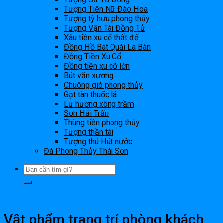
Tượng Tiên Nữ Đào Hoa
Tượng tỳ hưu phong thủy
Tượng Vận Tài Đồng Tử
Xâu tiền xu cổ thất đế
Đồng Hồ Bát Quái La Bàn
Đồng Tiền Xu Cổ
Đồng tiền xu cỡ lớn
Bút văn xương
Chuông gió phong thủy
Gạt tàn thuốc lá
Lư hương xông trầm
Sơn Hải Trấn
Thùng tiền phong thủy
Tượng thần tài
Tượng thú Hút nước
Đá Phong Thủy Thái Sơn
Vật phẩm trang trí phòng khách