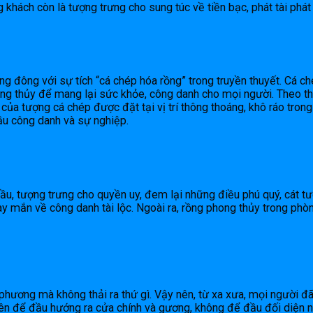
òng khách còn là tượng trưng cho sung túc về tiền bạc, phát tài phá
ng đông với sự tích “cá chép hóa rồng” trong truyền thuyết. Cá ché
hong thủy để mang lại sức khỏe, công danh cho mọi người. Theo t
của tượng cá chép được đặt tại vị trí thông thoáng, khô ráo tron
ầu công danh và sự nghiệp.
đầu, tượng trưng cho quyền uy, đem lại những điều phú quý, cát 
ay mắn về công danh tài lộc. Ngoài ra, rồng phong thủy trong ph
hương mà không thải ra thứ gì. Vậy nên, từ xa xưa, mọi người đã 
 nên để đầu hướng ra cửa chính và gương, không để đầu đối diện 