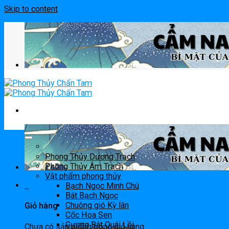
Skip to content
Phong Thủy Dương Trạch
Phong Thủy Âm Trạch
Vật phẩm phong thủy
0
Bạch Ngọc Minh Chú
Bát Bạch Ngọc
Chuông gió Kỳ lân
Giỏ hàng
Cốc Hoa Sen
Gương Bát Quái Lồi
Chưa có sản phẩm trong giỏ hàng.