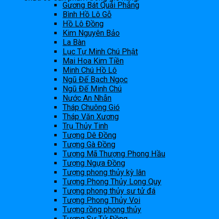
Gương Bát Quái Phẳng
Bình Hồ Lô Gỗ
Hồ Lô Đồng
Kim Nguyên Bảo
La Bàn
Lục Tự Minh Chú Phật
Mai Hoa Kim Tiền
Minh Chú Hồ Lô
Ngũ Đế Bạch Ngọc
Ngũ Đế Minh Chú
Nước An Nhẫn
Tháp Chuông Gió
Tháp Văn Xương
Trụ Thủy Tinh
Tượng Dê Đồng
Tượng Gà Đồng
Tượng Mã Thượng Phong Hầu
Tượng Ngựa Đồng
Tượng phong thủy kỳ lân
Tượng Phong Thủy Long Quy
Tượng phong thủy sư tử đá
Tượng Phong Thủy Voi
Tượng rồng phong thủy
Tượng Sư Tử Đồng