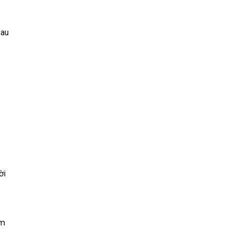
sau
ời
âm