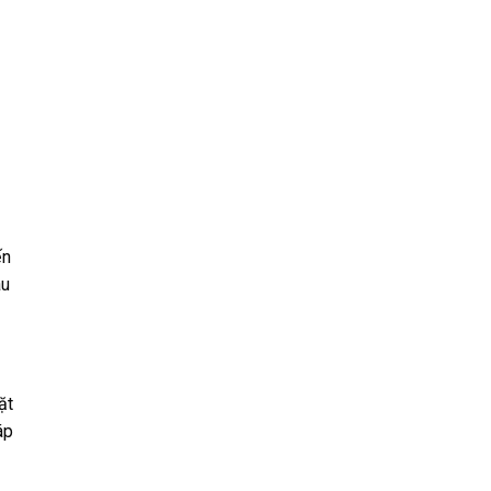
ến
au
ặt
áp