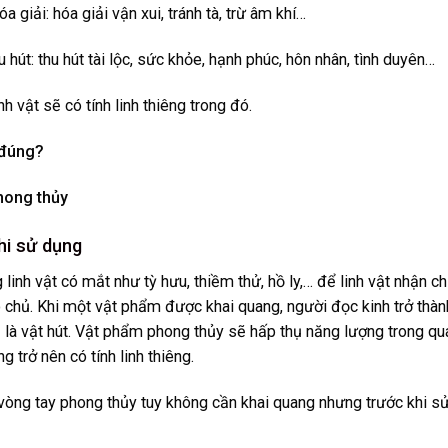
óa giải: hóa giải vận xui, tránh tà, trừ âm khí…
u hút: thu hút tài lộc, sức khỏe, hạnh phúc, hôn nhân, tình duyên…
nh vật sẽ có tính linh thiêng trong đó.
 đúng?
hong thủy
khi sử dụng
g linh vật có mắt như tỳ hưu, thiềm thử, hồ ly,… để linh vật nhận c
cho chủ. Khi một vật phẩm được khai quang, người đọc kinh trở thàn
 là vật hút. Vật phẩm phong thủy sẽ hấp thụ năng lượng trong qu
 trở nên có tính linh thiêng.
 vòng tay phong thủy tuy không cần khai quang nhưng trước khi s