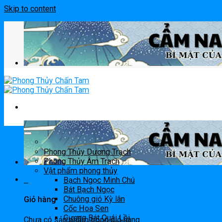
Skip to content
Phong Thủy Dương Trạch
Phong Thủy Âm Trạch
Vật phẩm phong thủy
0
Bạch Ngọc Minh Chú
Bát Bạch Ngọc
Chuông gió Kỳ lân
Giỏ hàng
Cốc Hoa Sen
Gương Bát Quái Lồi
Chưa có sản phẩm trong giỏ hàng.