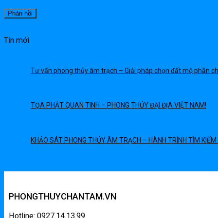
Tin mới
Tư vấn phong thủy âm trạch – Giải pháp chọn đất mộ phần ch
TỌA PHẬT QUAN TINH – PHONG THỦY ĐẠI ĐỊA VIỆT NAM!
KHẢO SÁT PHONG THỦY ÂM TRẠCH – HÀNH TRÌNH TÌM KIẾM VỊ
PHONGTHUYCHANTAM.VN
Hotline: 0927.14.13.99