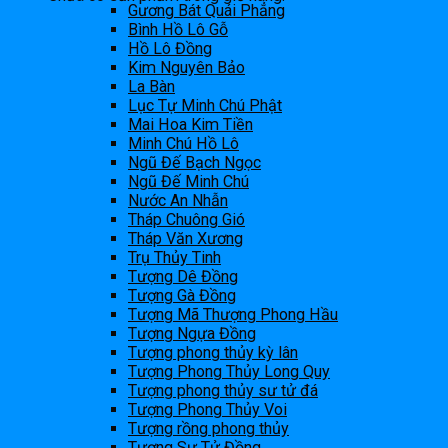
Gương Bát Quái Phẳng
Bình Hồ Lô Gỗ
Hồ Lô Đồng
Kim Nguyên Bảo
La Bàn
Lục Tự Minh Chú Phật
Mai Hoa Kim Tiền
Minh Chú Hồ Lô
Ngũ Đế Bạch Ngọc
Ngũ Đế Minh Chú
Nước An Nhẫn
Tháp Chuông Gió
Tháp Văn Xương
Trụ Thủy Tinh
Tượng Dê Đồng
Tượng Gà Đồng
Tượng Mã Thượng Phong Hầu
Tượng Ngựa Đồng
Tượng phong thủy kỳ lân
Tượng Phong Thủy Long Quy
Tượng phong thủy sư tử đá
Tượng Phong Thủy Voi
Tượng rồng phong thủy
Tượng Sư Tử Đồng