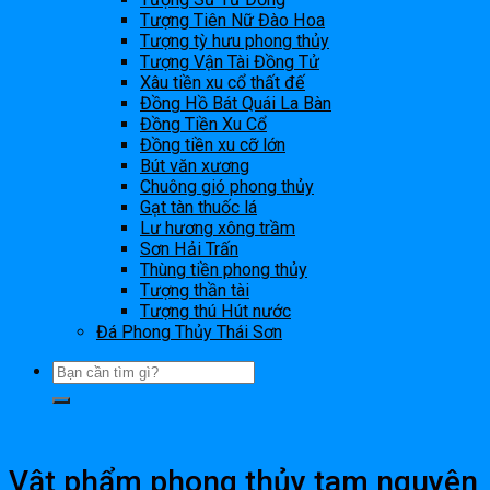
Tượng Tiên Nữ Đào Hoa
Tượng tỳ hưu phong thủy
Tượng Vận Tài Đồng Tử
Xâu tiền xu cổ thất đế
Đồng Hồ Bát Quái La Bàn
Đồng Tiền Xu Cổ
Đồng tiền xu cỡ lớn
Bút văn xương
Chuông gió phong thủy
Gạt tàn thuốc lá
Lư hương xông trầm
Sơn Hải Trấn
Thùng tiền phong thủy
Tượng thần tài
Tượng thú Hút nước
Đá Phong Thủy Thái Sơn
Vật phẩm phong thủy tam nguyên