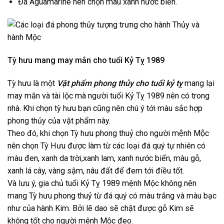
Đá Aguamarine nên chọn màu xanh nước biển.
Tỳ hưu mang may mắn cho tuổi Kỷ Tỵ 1989
Tỳ hưu là một
Vật phẩm phong thủy cho tuổi kỷ tỵ
mang lại
may mắn và tài lộc mà người tuổi Kỷ Tỵ 1989 nên có trong
nhà. Khi chọn tỳ hưu bạn cũng nên chú ý tới màu sắc hợp
phong thủy của vật phẩm này.
Theo đó, khi chọn Tỳ hưu phong thuỷ cho người mệnh Mộc
nên chọn Tỳ Hưu được làm từ các loại đá quý tự nhiên có
màu đen, xanh da trời,xanh lam, xanh nước biển, màu gỗ,
xanh lá cây, vàng sậm, nâu đất để đem tới điều tốt.
Và lưu ý, gia chủ tuổi Kỷ Tỵ 1989 mệnh Mộc không nên
mang Tỳ hưu phong thuỷ từ đá quý có màu trắng và màu bạc
như của hành Kim. Bởi lẽ dao sẽ chặt được gỗ Kim sẽ
không tốt cho người mênh Mộc đeo.