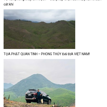
cát khí
TỌA PHẬT QUAN TINH – PHONG THỦY ĐẠI ĐỊA VIỆT NAM!