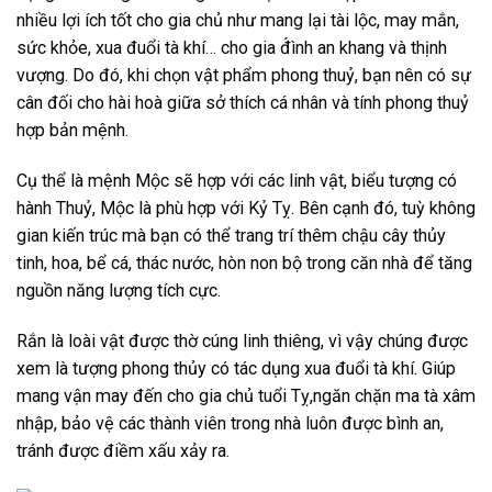
nhiều lợi ích tốt cho gia chủ như mang lại tài lộc, may mắn,
sức khỏe, xua đuổi tà khí… cho gia đ́ình an khang và thịnh
vượng. Do đó, khi chọn vật phẩm phong thuỷ, bạn nên có sự
cân đối cho hài hoà giữa sở thích cá nhân và tính phong thuỷ
hợp bản mệnh.
Cụ thể là mệnh Mộc sẽ hợp với các linh vật, biểu tượng có
hành Thuỷ, Mộc là phù hợp với Kỷ Tỵ. Bên cạnh đó, tuỳ không
gian kiến trúc mà bạn có thể trang trí thêm chậu cây thủy
tinh, hoa, bể cá, thác nước, hòn non bộ trong căn nhà để tăng
nguồn năng lượng tích cực.
Rắn là loài vật được thờ cúng linh thiêng, vì vậy chúng được
xem là tượng phong thủy có tác dụng xua đuổi tà khí. Giúp
mang vận may đến cho gia chủ tuổi Tỵ,ngăn chặn ma tà xâm
nhập, bảo vệ các thành viên trong nhà luôn được bình an,
tránh được điềm xấu xảy ra.