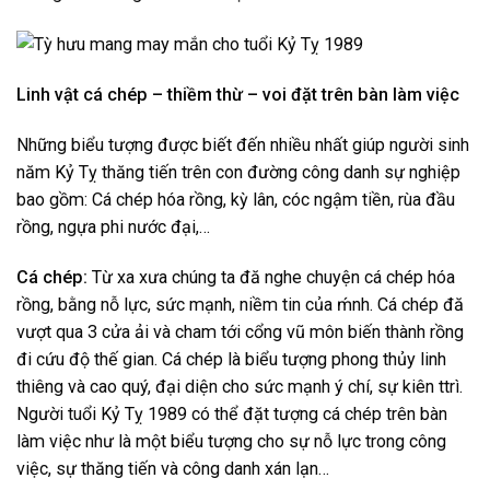
Linh vật cá chép – thiềm thừ – voi đặt trên bàn làm việc
Những biểu tượng được biết đến nhiều nhất giúp người sinh
năm Kỷ Tỵ thăng tiến trên con đường công danh sự nghiệp
bao gồm: Cá chép hóa rồng, kỳ lân, cóc ngậm tiền, rùa đầu
rồng, ngựa phi nước đại,…
Cá chép:
Từ xa xưa chúng ta đă nghe chuyện cá chép hóa
rồng, bằng nỗ lực, sức mạnh, niềm tin của ḿnh. Cá chép đă
vượt qua 3 cửa ải và cham tới cổng vũ môn biến thành rồng
đi cứu độ thế gian. Cá chép là biểu tượng phong thủy linh
thiêng và cao quý, đại diện cho sức mạnh ý chí, sự kiên ttrì.
Người tuổi Kỷ Tỵ 1989 có thể đặt tượng cá chép trên bàn
làm việc như là một biểu tượng cho sự nỗ lực trong công
việc, sự thăng tiến và công danh xán lạn…